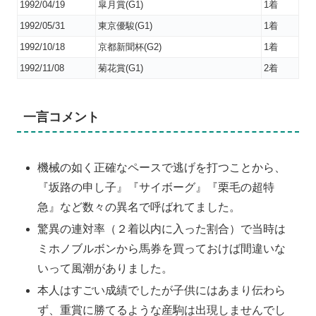
1992/04/19
皐月賞(G1)
1着
1992/05/31
東京優駿(G1)
1着
1992/10/18
京都新聞杯(G2)
1着
1992/11/08
菊花賞(G1)
2着
一言コメント
機械の如く正確なペースで逃げを打つことから、
『坂路の申し子』『サイボーグ』『栗毛の超特
急』など数々の異名で呼ばれてました。
驚異の連対率（２着以内に入った割合）で当時は
ミホノブルボンから馬券を買っておけば間違いな
いって風潮がありました。
本人はすごい成績でしたが子供にはあまり伝わら
ず、重賞に勝てるような産駒は出現しませんでし