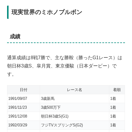
現実世界のミホノブルボン
成績
通算成績は8戦7勝で、主な勝鞍（勝ったG1レース）は
朝日杯3歳S、皐月賞、東京優駿（日本ダービー）で
す。
日付
レース名
着順
1991/09/07
3歳新馬
1着
1991/11/23
3歳500万下
1着
1991/12/08
朝日杯3歳S(G1)
1着
1992/03/29
フジTVスプリングS(G2)
1着