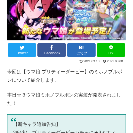
Twitter
Facebook
はてブ
LINE
2021.03.18
2021.03.08
今回は【ウマ娘 プリティーダービー】のミホノブルボ
ンについて紹介します。
本日☆３ウマ娘ミホノブルボンの実装が発表されまし
た！
【新キャラ追加告知】
3/9(火)、プリティーダービーガチャに★3ミホノ